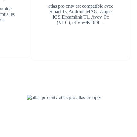
atlas pro ontv est compatible avec
 rapide
Smart Tv,Android,MAG, Apple
tous les
IOS,Dreamlink T1, Avov, Pc
on.
(VLC), et Vu+/KODI ...
s