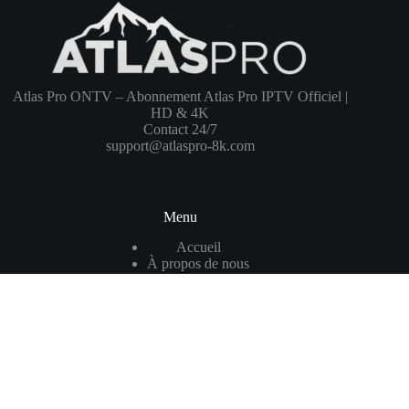
Atlas Pro ONTV – Abonnement Atlas Pro IPTV Officiel |
HD & 4K
Contact 24/7
support@atlaspro-8k.com
Menu
Accueil
À propos de nous
Blog
Contact
Pages
Conditions générales de vente
Contre-notification DMCA
Politique de confidentialité