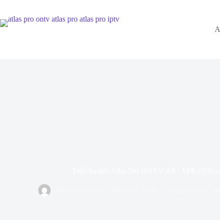
Skip
to
content
A
Télécharger Atlas Pro ONTV 4.0 : APK Officiel 
Atlas Pro Ontv
March 1, 2026
Atlas Pro TV
,
At