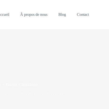
ccueil
À propos de nous
Blog
Contact
+ Tutoriel d’Installation
las Pro
,
Atlas Pro IPTV
,
Atlas Pro ONTV